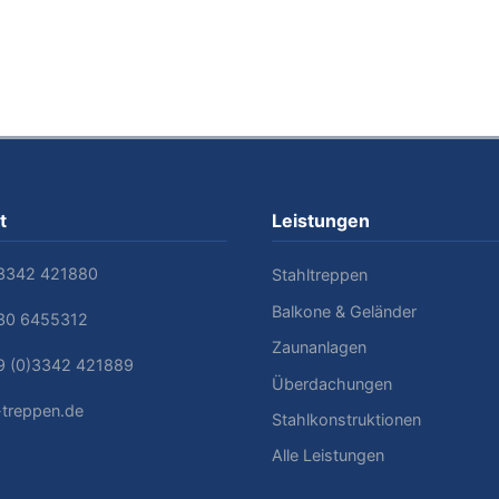
t
Leistungen
)3342 421880
Stahltreppen
Balkone & Geländer
)30 6455312
Zaunanlagen
9 (0)3342 421889
Überdachungen
-treppen.de
Stahlkonstruktionen
Alle Leistungen