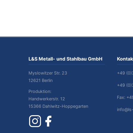
L&S Metall- und Stahlbau GmbH
Kontak
Myslowitzer Str. 23
+49 (0
12621 Berlin
+49 (0
Produktion:
Fax: +4
Handwerkerstr. 12
15366 Dahlwitz-Hoppegarten
info@ls