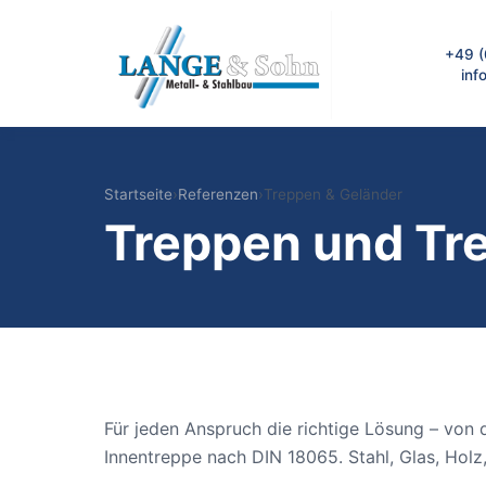
+49 
inf
L&S Metall- und Stahlbau Berlin
Startseite
›
Referenzen
›
Treppen & Geländer
Treppen und Tr
Für jeden Anspruch die richtige Lösung – von 
Innentreppe nach DIN 18065. Stahl, Glas, Holz